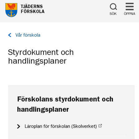
Till innehåll på sidan
TJÄDERNS
FÖRSKOLA
SÖK
ÖPPNA
Tillbaka
Vår förskola
till
sidan:
Styrdokument och
handlingsplaner
Förskolans styrdokument och
handlingsplaner
Läroplan för förskolan (Skolverket)