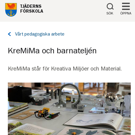
Till innehåll på sidan
TJÄDERNS
FÖRSKOLA
SÖK
ÖPPNA
Tillbaka
Vårt pedagogiska arbete
till
sidan:
KreMiMa och barnateljén
KreMiMa står för Kreativa Miljöer och Material.