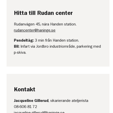
Hitta till Rudan center
Rudanvägen 45, nära Handen station.
rudancenter@haninge.se
Pendeltåg:
3 min från Handen station.
Bil:
Infart via Jordbro industriområde, parkering med
p-skiva.
Kontakt
Jacqueline Gillerud
, vikarierande ateljerista
08-606 81 72
jacqueline.gillerud@haninge.se